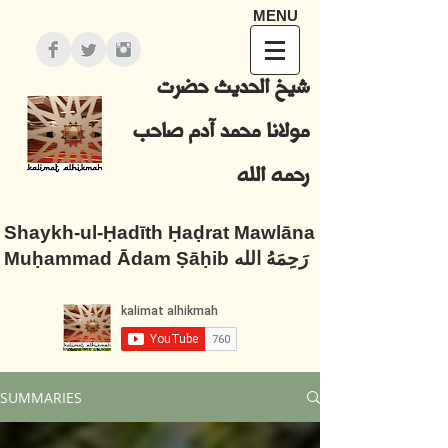
MENU
شيخ الحديث حضرت
مولانا محمد آدم صاحب
رحمه الله
Shaykh-ul-Ḥadīth Ḥaḍrat Mawlāna
Muḥammad Ādam Ṣāḥib رَحِمَهُ الله
SUMMARIES